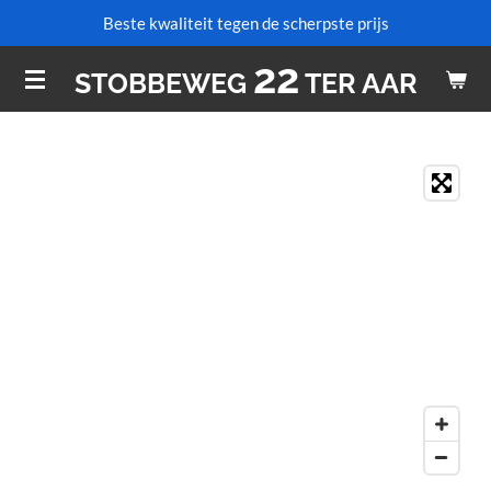
Beste kwaliteit tegen de scherpste prijs
Ga
direct
22
STOBBEWEG
TER AAR
naar
de
hoofdinhoud