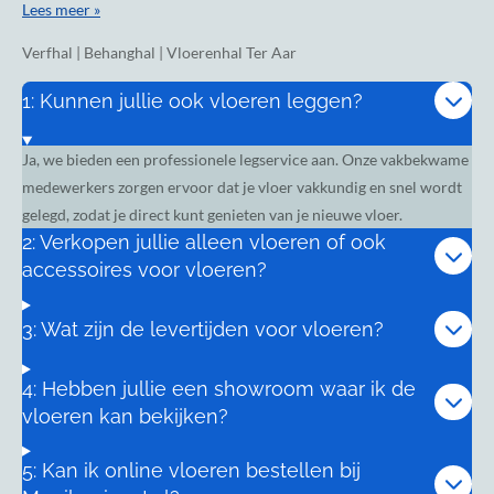
Lees meer »
Verfhal | Behanghal | Vloerenhal Ter Aar
1: Kunnen jullie ook vloeren leggen?
Ja, we bieden een professionele legservice aan. Onze vakbekwame
medewerkers zorgen ervoor dat je vloer vakkundig en snel wordt
gelegd, zodat je direct kunt genieten van je nieuwe vloer.
2: Verkopen jullie alleen vloeren of ook
accessoires voor vloeren?
3: Wat zijn de levertijden voor vloeren?
4: Hebben jullie een showroom waar ik de
vloeren kan bekijken?
5: Kan ik online vloeren bestellen bij