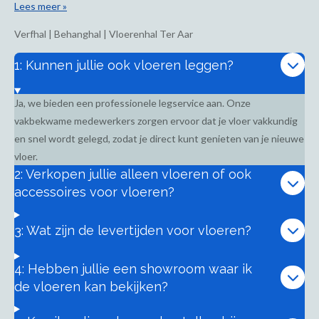
Lees meer »
Verfhal | Behanghal | Vloerenhal Ter Aar
1: Kunnen jullie ook vloeren leggen?
Ja, we bieden een professionele legservice aan. Onze
vakbekwame medewerkers zorgen ervoor dat je vloer vakkundig
en snel wordt gelegd, zodat je direct kunt genieten van je nieuwe
vloer.
2: Verkopen jullie alleen vloeren of ook
accessoires voor vloeren?
3: Wat zijn de levertijden voor vloeren?
4: Hebben jullie een showroom waar ik
de vloeren kan bekijken?