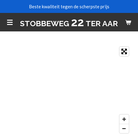
Beste kwaliteit tegen de scherpste prijs
Ga
direct
22
STOBBEWEG
TER AAR
naar
de
hoofdinhoud