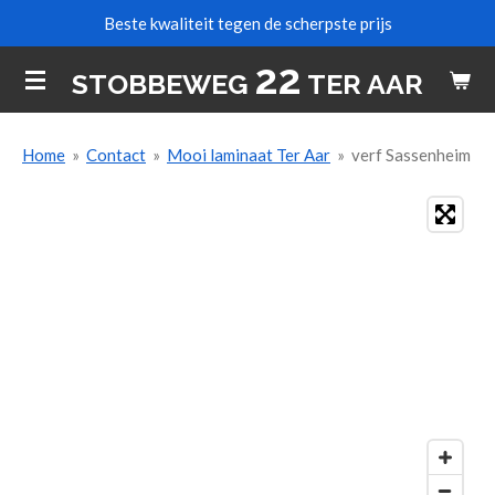
Beste kwaliteit tegen de scherpste prijs
Ga
direct
22
STOBBEWEG
TER AAR
naar
de
hoofdinhoud
Home
»
Contact
»
Mooi laminaat Ter Aar
»
verf Sassenheim