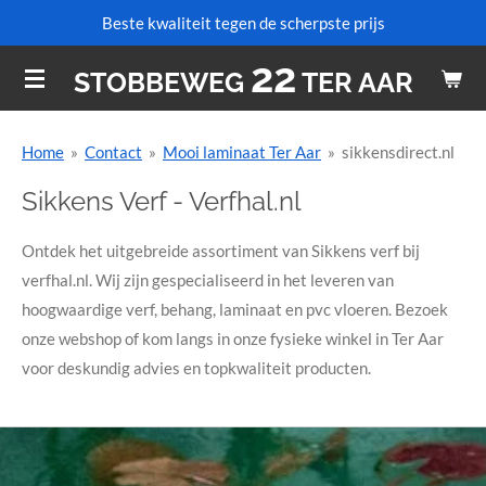
Beste kwaliteit tegen de scherpste prijs
Ga
direct
22
STOBBEWEG
TER AAR
naar
de
hoofdinhoud
Home
»
Contact
»
Mooi laminaat Ter Aar
»
sikkensdirect.nl
Sikkens Verf - Verfhal.nl
Ontdek het uitgebreide assortiment van Sikkens verf bij
verfhal.nl. Wij zijn gespecialiseerd in het leveren van
hoogwaardige verf, behang, laminaat en pvc vloeren. Bezoek
onze webshop of kom langs in onze fysieke winkel in Ter Aar
voor deskundig advies en topkwaliteit producten.