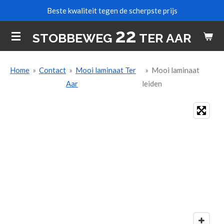
Beste kwaliteit tegen de scherpste prijs
Ga
direct
22
STOBBEWEG
TER AAR
naar
de
hoofdinhoud
Home
»
Contact
»
Mooi laminaat Ter
»
Mooi laminaat
Aar
leiden