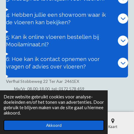
4: Hebben jullie een showroom waar ik
de vloeren kan bekijken?
5: Kan ik online vloeren bestellen bij
Mooilaminaat.nl?
6: Hoe kan ik contact opnemen voor
vragen of advies over vloeren?
Verfhal Stobbeweg 22 Ter Aar 2461EX
Ma/Vr
08.00-18.00 tel: 0172 578 459
Zaterdag 8.00-17.00
Deze website gebruikt cookies voor analyse-
doeleinden en/of het tonen van advertenties. Door
gebruik te blijven maken van de site gaat u hiermee
akkoord.
Akkoord
E-mailadres
Telefoonnummer
Kaart