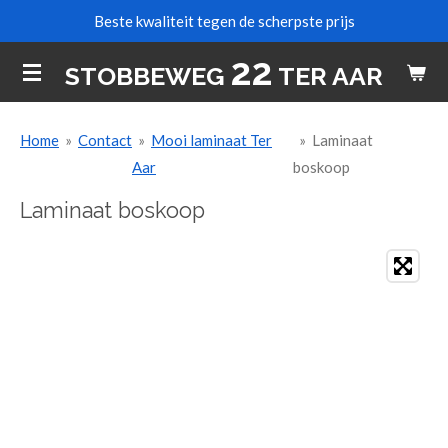
Beste kwaliteit tegen de scherpste prijs
Ga
direct
22
STOBBEWEG
TER AAR
naar
de
hoofdinhoud
Home
»
Contact
»
Mooi laminaat Ter
»
Laminaat
Aar
boskoop
Laminaat boskoop