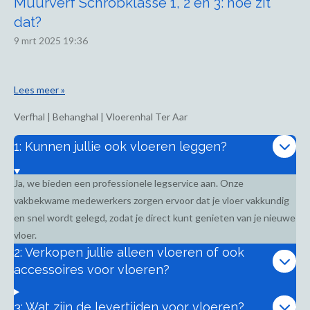
Muurverf Schrobklasse 1, 2 en 3: hoe zit
dat?
9 mrt 2025
19:36
Lees meer »
Verfhal | Behanghal | Vloerenhal Ter Aar
1: Kunnen jullie ook vloeren leggen?
Ja, we bieden een professionele legservice aan. Onze
vakbekwame medewerkers zorgen ervoor dat je vloer vakkundig
en snel wordt gelegd, zodat je direct kunt genieten van je nieuwe
vloer.
2: Verkopen jullie alleen vloeren of ook
accessoires voor vloeren?
3: Wat zijn de levertijden voor vloeren?