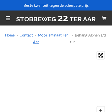
Beste kwaliteit tegen de scherpste prijs
Ga
direct
22
STOBBEWEG
TER AAR
naar
de
hoofdinhoud
Home
»
Contact
»
Mooi laminaat Ter
»
Behang Alphen a/d
Aar
rijn