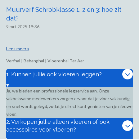
Muurverf Schrobklasse 1, 2 en 3: hoe zit
dat?
9 mrt 2025
19:36
Lees meer »
Verfhal | Behanghal | Vloerenhal Ter Aar
1: Kunnen jullie ook vloeren leggen?
Ja, we bieden een professionele legservice aan. Onze
vakbekwame medewerkers zorgen ervoor dat je vloer vakkundig
en snel wordt gelegd, zodat je direct kunt genieten van je nieuwe
vloer.
2: Verkopen jullie alleen vloeren of ook
accessoires voor vloeren?