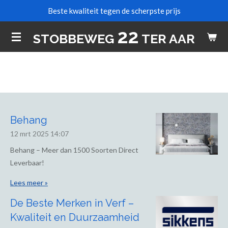
Beste kwaliteit tegen de scherpste prijs
Ga
direct
22
STOBBEWEG
TER AAR
naar
de
hoofdinhoud
Behang
12 mrt 2025
14:07
Behang – Meer dan 1500 Soorten Direct
Leverbaar!
Lees meer »
De Beste Merken in Verf –
Kwaliteit en Duurzaamheid