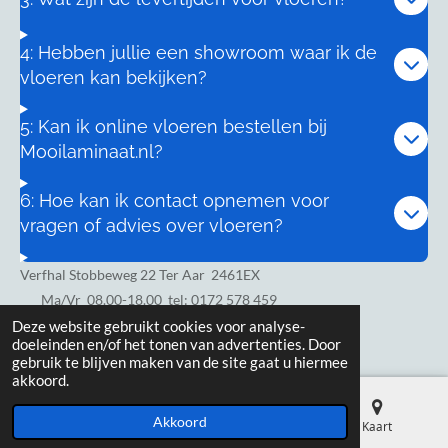
4: Hebben jullie een showroom waar ik de
vloeren kan bekijken?
5: Kan ik online vloeren bestellen bij
Mooilaminaat.nl?
6: Hoe kan ik contact opnemen voor
vragen of advies over vloeren?
Verfhal Stobbeweg 22 Ter Aar 2461EX
Ma/Vr
08.00-18.00 tel: 0172 578 459
Zaterdag 8.00-17.00
Deze website gebruikt cookies voor analyse-
doeleinden en/of het tonen van advertenties. Door
gebruik te blijven maken van de site gaat u hiermee
akkoord.
Akkoord
E-mailadres
Telefoonnummer
Kaart