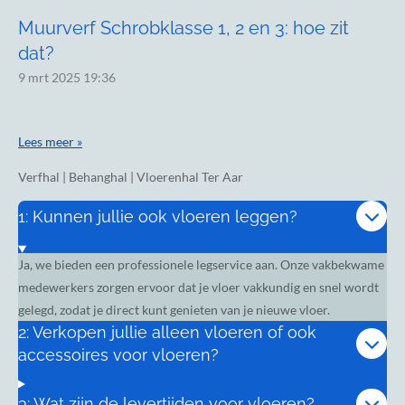
Muurverf Schrobklasse 1, 2 en 3: hoe zit
dat?
9 mrt 2025
19:36
Lees meer »
Verfhal | Behanghal | Vloerenhal Ter Aar
1: Kunnen jullie ook vloeren leggen?
Ja, we bieden een professionele legservice aan. Onze vakbekwame
medewerkers zorgen ervoor dat je vloer vakkundig en snel wordt
gelegd, zodat je direct kunt genieten van je nieuwe vloer.
2: Verkopen jullie alleen vloeren of ook
accessoires voor vloeren?
3: Wat zijn de levertijden voor vloeren?