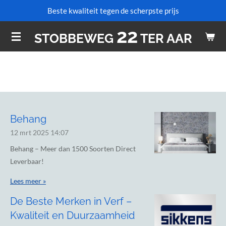
Beste kwaliteit tegen de scherpste prijs
Ga
direct
22
STOBBEWEG
TER AAR
naar
de
hoofdinhoud
Behang
12 mrt 2025
14:07
Behang – Meer dan 1500 Soorten Direct
Leverbaar!
Lees meer »
De Beste Merken in Verf –
Kwaliteit en Duurzaamheid