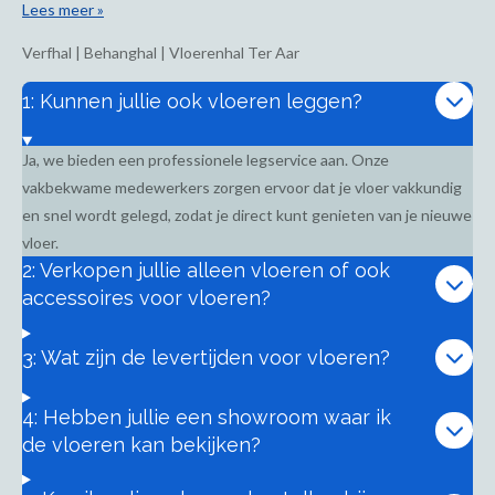
Lees meer »
Verfhal | Behanghal | Vloerenhal Ter Aar
1: Kunnen jullie ook vloeren leggen?
Ja, we bieden een professionele legservice aan. Onze
vakbekwame medewerkers zorgen ervoor dat je vloer vakkundig
en snel wordt gelegd, zodat je direct kunt genieten van je nieuwe
vloer.
2: Verkopen jullie alleen vloeren of ook
accessoires voor vloeren?
3: Wat zijn de levertijden voor vloeren?
4: Hebben jullie een showroom waar ik
de vloeren kan bekijken?