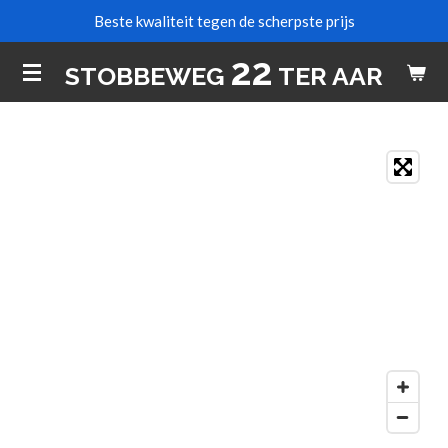
Beste kwaliteit tegen de scherpste prijs
Ga
direct
22
STOBBEWEG
TER AAR
naar
de
hoofdinhoud