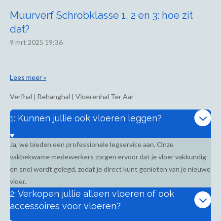
Muurverf Schrobklasse 1, 2 en 3: hoe zit
dat?
9 mrt 2025
19:36
Lees meer »
Verfhal | Behanghal | Vloerenhal Ter Aar
1: Kunnen jullie ook vloeren leggen?
Ja, we bieden een professionele legservice aan. Onze
vakbekwame medewerkers zorgen ervoor dat je vloer vakkundig
en snel wordt gelegd, zodat je direct kunt genieten van je nieuwe
vloer.
2: Verkopen jullie alleen vloeren of ook
accessoires voor vloeren?