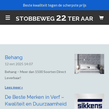
Beste kwaliteit tegen de scherpste prijs
Ga
direct
22
STOBBEWEG
TER AAR
naar
de
hoofdinhoud
Behang
12 mrt 2025
14:07
Behang – Meer dan 1500 Soorten Direct
Leverbaar!
Lees meer »
De Beste Merken in Verf –
Kwaliteit en Duurzaamheid