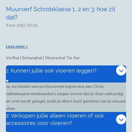
Muurverf Schrobklasse 1, 2 en 3: hoe zit
dat?
9 mrt 2025
19:36
Lees meer »
Verfhal | Behanghal | Vloerenhal Ter Aar
1: Kunnen jullie ook vloeren leggen?
Ja, we bieden een professionele legservice aan. Onze
vakbekwame medewerkers zorgen ervoor dat je vloer vakkundig
en snel wordt gelegd, zodat je direct kunt genieten van je nieuwe
vloer.
2: Verkopen jullie alleen vloeren of ook
accessoires voor vloeren?