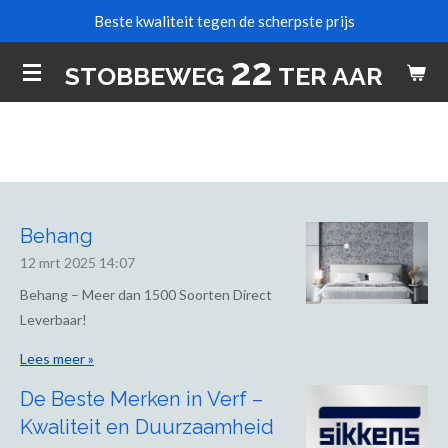
Beste kwaliteit tegen de scherpste prijs
Ga
direct
22
STOBBEWEG
TER AAR
naar
de
hoofdinhoud
Behang
12 mrt 2025
14:07
Behang – Meer dan 1500 Soorten Direct
Leverbaar!
Lees meer »
De Beste Merken in Verf –
Kwaliteit en Duurzaamheid