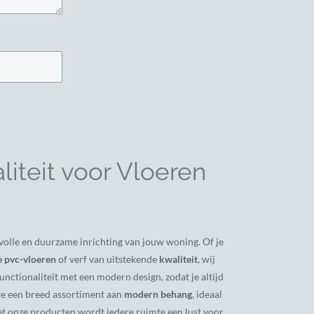
iteit voor Vloeren
ijlvolle en duurzame inrichting van jouw woning. Of je
 pvc-vloeren
of verf van uitstekende
kwaliteit
, wij
nctionaliteit met een modern design, zodat je altijd
we een breed assortiment aan
modern behang
, ideaal
et onze producten wordt iedere ruimte een lust voor