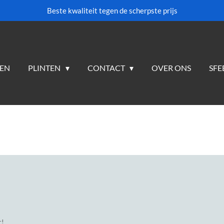
Beste kwaliteit tegen de scherpste prijs
TEN
PLINTEN
CONTACT
OVER ONS
SFE
r!