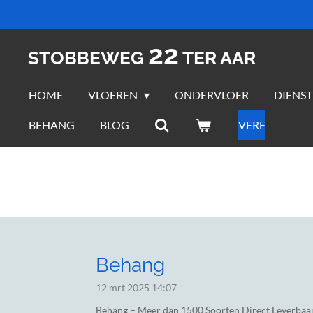
Ga
direct
22
naar
STOBBEWEG
TER AAR
de
hoofdinhoud
HOME
VLOEREN
ONDERVLOER
DIENS
BEHANG
BLOG
VERF
Behang
12 mrt 2025
14:07
Behang – Meer dan 1500 Soorten Direct Leverbaa