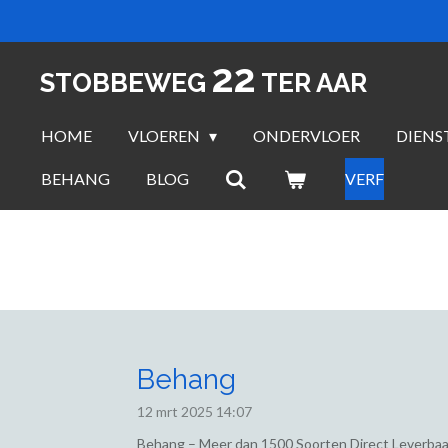
Ga
direct
22
naar
STOBBEWEG
TER AAR
de
hoofdinhoud
HOME
VLOEREN
ONDERVLOER
DIENS
BEHANG
BLOG
VERF
Behang
12 mrt 2025
14:07
Behang – Meer dan 1500 Soorten Direct Leverbaa