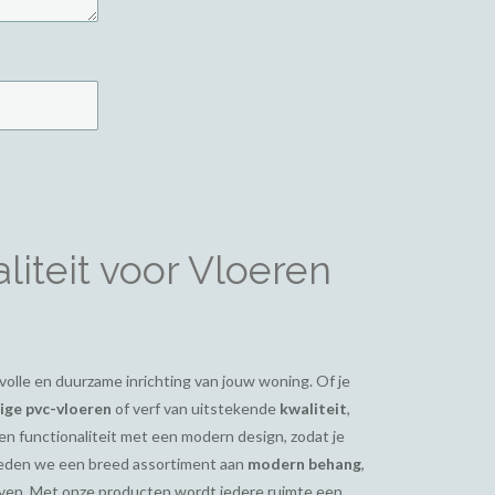
iteit voor Vloeren
ijlvolle en duurzame inrichting van jouw woning. Of je
ge pvc-vloeren
of verf van uitstekende
kwaliteit
,
en functionaliteit met een modern design, zodat je
bieden we een breed assortiment aan
modern behang
,
even. Met onze producten wordt iedere ruimte een