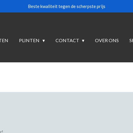
Beste kwaliteit tegen de scherpste prijs
TEN
PLINTEN
CONTACT
OVER ONS
S
r!