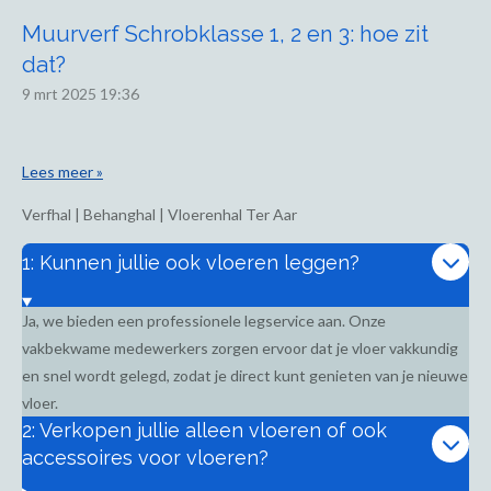
Muurverf Schrobklasse 1, 2 en 3: hoe zit
dat?
9 mrt 2025
19:36
Lees meer »
Verfhal | Behanghal | Vloerenhal Ter Aar
1: Kunnen jullie ook vloeren leggen?
Ja, we bieden een professionele legservice aan. Onze
vakbekwame medewerkers zorgen ervoor dat je vloer vakkundig
en snel wordt gelegd, zodat je direct kunt genieten van je nieuwe
vloer.
2: Verkopen jullie alleen vloeren of ook
accessoires voor vloeren?