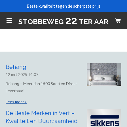
Beste kwaliteit tegen de scherpste prijs
Ga
direct
22
STOBBEWEG
TER AAR
naar
de
hoofdinhoud
Behang
12 mrt 2025
14:07
Behang – Meer dan 1500 Soorten Direct
Leverbaar!
Lees meer »
De Beste Merken in Verf –
Kwaliteit en Duurzaamheid