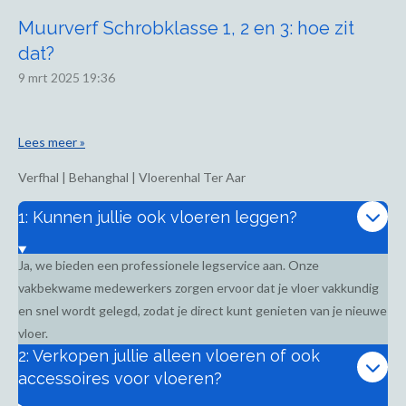
Muurverf Schrobklasse 1, 2 en 3: hoe zit
dat?
9 mrt 2025
19:36
Lees meer »
Verfhal | Behanghal | Vloerenhal Ter Aar
1: Kunnen jullie ook vloeren leggen?
Ja, we bieden een professionele legservice aan. Onze
vakbekwame medewerkers zorgen ervoor dat je vloer vakkundig
en snel wordt gelegd, zodat je direct kunt genieten van je nieuwe
vloer.
2: Verkopen jullie alleen vloeren of ook
accessoires voor vloeren?