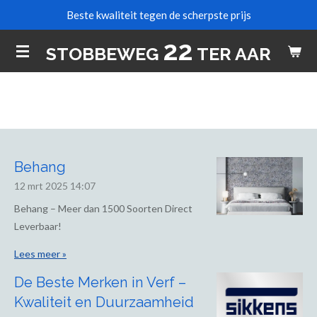
Beste kwaliteit tegen de scherpste prijs
Ga
direct
22
STOBBEWEG
TER AAR
naar
de
hoofdinhoud
Behang
12 mrt 2025
14:07
Behang – Meer dan 1500 Soorten Direct
Leverbaar!
Lees meer »
De Beste Merken in Verf –
Kwaliteit en Duurzaamheid