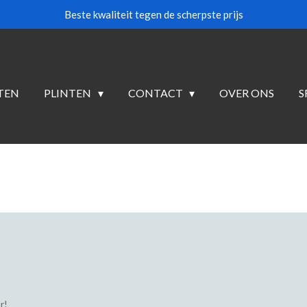
Beste kwaliteit tegen de scherpste prijs
TEN
PLINTEN
CONTACT
OVER ONS
S
r!