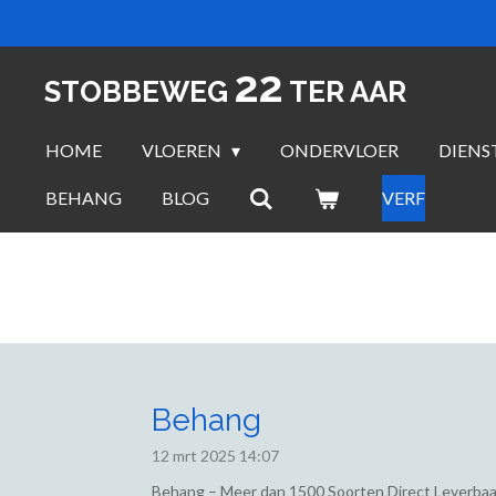
Ga
direct
22
naar
STOBBEWEG
TER AAR
de
hoofdinhoud
HOME
VLOEREN
ONDERVLOER
DIENS
BEHANG
BLOG
VERF
Behang
12 mrt 2025
14:07
Behang – Meer dan 1500 Soorten Direct Leverbaa