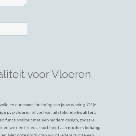
iteit voor Vloeren
ijlvolle en duurzame inrichting van jouw woning. Of je
ge pvc-vloeren
of verf van uitstekende
kwaliteit
,
en functionaliteit met een modern design, zodat je
bieden we een breed assortiment aan
modern behang
,
even. Met onze producten wordt iedere ruimte een