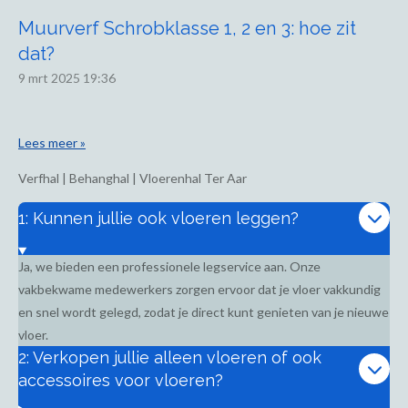
Muurverf Schrobklasse 1, 2 en 3: hoe zit
dat?
9 mrt 2025
19:36
Lees meer »
Verfhal | Behanghal | Vloerenhal Ter Aar
1: Kunnen jullie ook vloeren leggen?
Ja, we bieden een professionele legservice aan. Onze
vakbekwame medewerkers zorgen ervoor dat je vloer vakkundig
en snel wordt gelegd, zodat je direct kunt genieten van je nieuwe
vloer.
2: Verkopen jullie alleen vloeren of ook
accessoires voor vloeren?