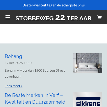
Beste kwaliteit tegen de scherpste prijs
Ga
direct
22
STOBBEWEG
TER AAR
naar
de
hoofdinhoud
Behang
12 mrt 2025
14:07
Behang – Meer dan 1500 Soorten Direct
Leverbaar!
Lees meer »
De Beste Merken in Verf –
Kwaliteit en Duurzaamheid