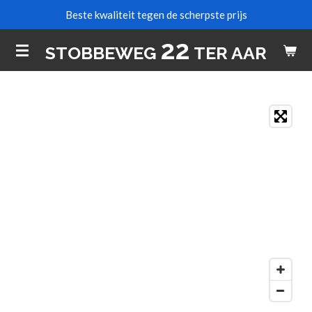
Beste kwaliteit tegen de scherpste prijs
Ga
direct
22
STOBBEWEG
TER AAR
naar
de
hoofdinhoud