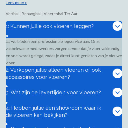
Lees meer »
Verfhal | Behanghal | Vloerenhal Ter Aar
1: Kunnen jullie ook vloeren leggen?
Ja, we bieden een professionele legservice aan. Onze
vakbekwame medewerkers zorgen ervoor dat je vloer vakkundig
en snel wordt gelegd, zodat je direct kunt genieten van je nieuwe
vloer.
2: Verkopen jullie alleen vloeren of ook
accessoires voor vloeren?
3: Wat zijn de levertijden voor vloeren?
4: Hebben jullie een showroom waar ik
de vloeren kan bekijken?